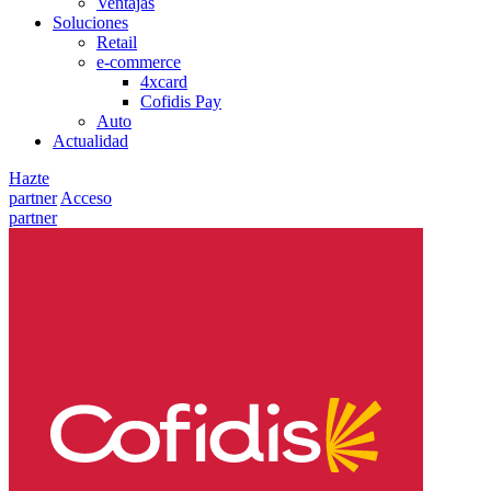
Ventajas
Soluciones
Retail
e-commerce
4xcard
Cofidis Pay
Auto
Actualidad
Hazte
partner
Acceso
partner